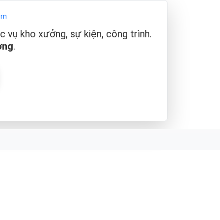
om
vụ kho xưởng, sự kiện, công trình.
ợng
.